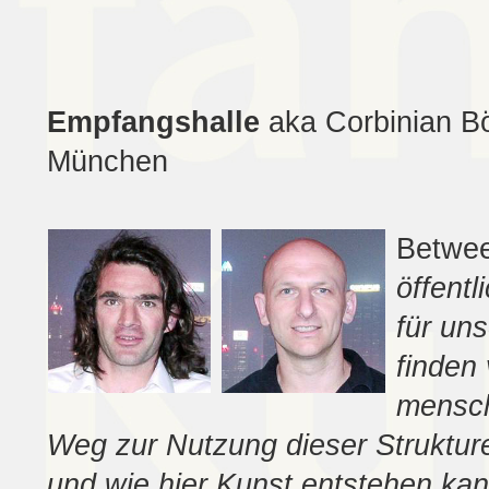
Empfangshalle
aka Corbinian Bö
München
Betwee
öffent
für un
finden 
mensch
Weg zur Nutzung dieser Struktur
und wie hier Kunst entstehen ka